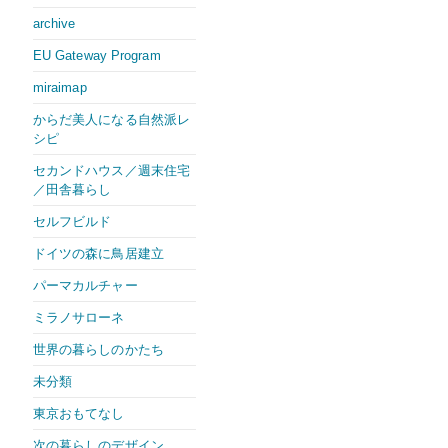
archive
EU Gateway Program
miraimap
からだ美人になる自然派レ
シピ
セカンドハウス／週末住宅
／田舎暮らし
セルフビルド
ドイツの森に鳥居建立
パーマカルチャー
ミラノサローネ
世界の暮らしのかたち
未分類
東京おもてなし
次の暮らしのデザイン