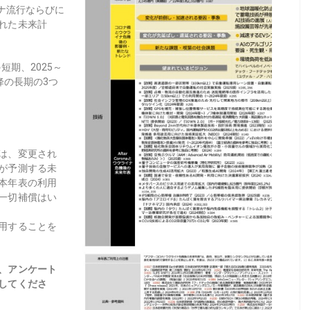
ナ流行ならびに
れた未来計
短期、2025～
以降の長期の3つ
は、変更され
が予測する未
本年表の利用
一切補償はい
用することを
、アンケート
してくださ