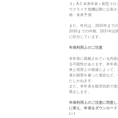
３）
A.C.
未来年表＝新型コロ
ウクライナ危機以降に公表さ
画・未来予
測
また、年代は、2025年までの
2030までの中期、2031年
に区分しています。
年表利用上のご注意
本年表に掲載されている内容
る可能性があります。本年表
来と現実との相違によって、
者が損害を被った場合など、
たしかねます。
また、本年表を販売目的で使
禁止します。
年表利用上のご注意に同意し
に答え、年表をダウンロード
い！