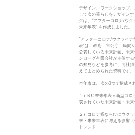
デザイン、ワークショップ、
して次の暮らしをデザインす
グは、
“アフターコロナ/ウ
未来年表
”
を作成しました。
“アフターコロナ/ウクライ
表”は、政府、官公庁、民間
公表している未来計画、未来
ンローグ有限会社が主催する
の知見などを参考に、同社独
えてまとめられた資料です
。
本年表は、次の
3
つで構成さ
１）
B.C.
未来年表＝新型コロ
表されていた未来計画・未来
２）コロナ禍ならびにウクラ
来・未来年表に与える影響（
トレンド