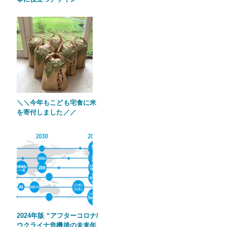
＼＼今年もこども宅食に米
を寄付しました／／
2024年版 “アフターコロナ/
ウクライナ危機後の未来年