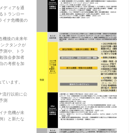
メディアを通
るトランロー
クライナ危機後の
ナ危機後の未来年
シンクタンクが
予測や、トラ
勉強会参加者
自の考察を加
れています。
ナ流行以前に公
予測
イナ危機が未
例）と新たな