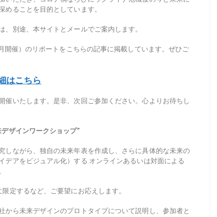
深めることを目的としています。
は、別途、本サイトとメールでご案内します。
年2月開催）のリポートをこちらの記事に掲載しています。ぜひご
細はこちら
開催いたします。是非、次回ご参加ください。心よりお待ちし
来デザインワークショップ
”
究しながら、独自の未来年表を作成し、さらに具体的な未来の
イデアをビジュアル化）する
オンラインあるいは対面による
。
に限定するなど、ご要望にお応えします。
社から未来デザインのプロトタイプについて説明し、参加者と