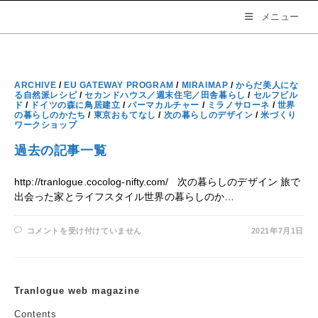
コ
メニュー
ン
テ
ン
ツ
へ
ARCHIVE
/
EU GATEWAY PROGRAM
/
MIRAIMAP
/
からだ美人にな
ス
る自然派レシピ
/
セカンドハウス／週末住宅／田舎暮らし
/
セルフビル
ド
/
ドイツの森に鳥居建立
/
パーマカルチャー
/
ミラノサローネ
/
世界
キ
の暮らしのかたち
/
東京おもてなし
/
次の暮らしのデザイン
/
米づくり
ッ
ワークショップ
プ
過去の記事一覧
http://tranlogue.cocolog-nifty.com/ 次の暮らしのデザイン 旅で
出会った家とライフスタイル世界の暮らしのか…
過
コメントを受け付けていません
2021年7月1日
去
の
記
事
一
覧
Tranlogue web magazine
は
Contents