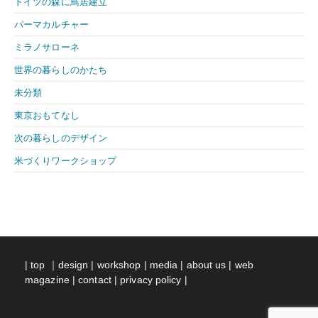
ドイツの森に鳥居建立
パーマカルチャー
ミラノサローネ
世界の暮らしのかたち
未分類
東京おもてなし
次の暮らしのデザイン
米づくりワークショップ
|
top
｜
design
|
workshop
|
media
|
about us
|
web
magazine
|
contact
|
privacy policy
|