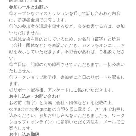
Microsoft Teams
参加ルールとお願い
◎オープンなディスカッションを通して話し合われた内容
は、参加者全員で共有します。
◎他の参加者を誹謗中傷するなど、会を妨害する方は、参加
いただけません。
◎意見交換を目的としているため、お名前（苗字）と所属
（会社・団体など）を表記いただき、カメラをオンにし、お
顔を表示していただきます。不都合があれば、ご相談くださ
い。
◎当日は、記録のため録画させていただきます。一切公表い
たしません。
◎ワークショップ終了後、参加者に当日のリポートを配布し
ます。
◎リポート配布後、アンケートにご協力いただきます。
お申し込み・お問い合わせ
お名前（苗字）と所属（会社・団体など）を記載の上、
contact☆tranlogue.jp の☆印を@に変えて、メールでお申し
込みください。参加お申し込みをいただきましたら、ワーク
ショップ）オンライン）に参加いただく方法を、メールでご
案内します。
お申し込み期限