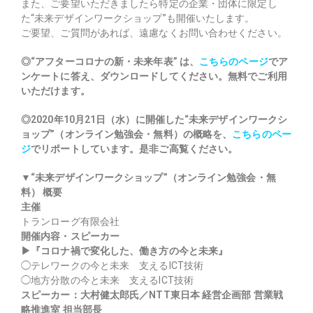
また、ご要望いただきましたら特定の企業・団体に限定し
た“未来デザインワークショップ”も開催いたします。
ご要望、ご質問があれば、遠慮なくお問い合わせください。
◎“アフターコロナの新・未来年表” は、
こちらのページ
でア
ンケートに答え、ダウンロードしてください。無料でご利用
いただけます。
◎2020年10月21日（水）に開催した“未来デザインワークシ
ョップ”（オンライン勉強会・無料）の概略を、
こちらのペー
ジ
でリポートしています。是非ご高覧ください。
▼“未来デザインワークショップ”（オンライン勉強会・無
料） 概要
主催
トランローグ有限会社
開催内容・スピーカー
▶『コロナ禍で変化した、働き方の今と未来』
◯テレワークの今と未来 支えるICT技術
◯地方分散の今と未来 支えるICT技術
スピーカー：大村健太郎氏／NTT東日本 経営企画部 営業戦
略推進室 担当部長