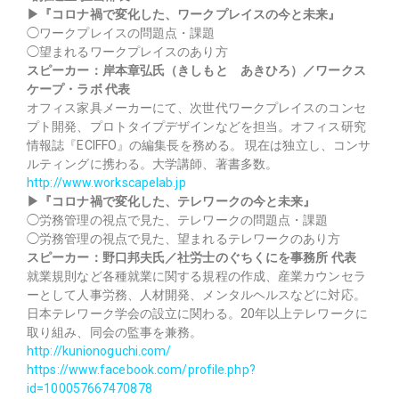
▶『コロナ禍で変化した、ワークプレイスの今と未来』
◯ワークプレイスの問題点・課題
◯望まれるワークプレイスのあり方
スピーカー：岸本章弘氏（きしもと あきひろ）／ワークス
ケープ・ラボ 代表
オフィス家具メーカーにて、次世代ワークプレイスのコンセ
プト開発、プロトタイプデザインなどを担当。オフィス研究
情報誌『ECIFFO』の編集長を務める。 現在は独立し、コンサ
ルティングに携わる。大学講師、著書多数。
http://www.workscapelab.jp
▶『コロナ禍で変化した、テレワークの今と未来』
◯労務管理の視点で見た、テレワークの問題点・課題
◯労務管理の視点で見た、望まれるテレワークのあり方
スピーカー：野口邦夫氏／社労士のぐちくにを事務所 代表
就業規則など各種就業に関する規程の作成、産業カウンセラ
ーとして人事労務、人材開発、メンタルヘルスなどに対応。
日本テレワーク学会の設立に関わる。20年以上テレワークに
取り組み、同会の監事を兼務。
http://kunionoguchi.com/
https://www.facebook.com/profile.php?
id=100057667470878