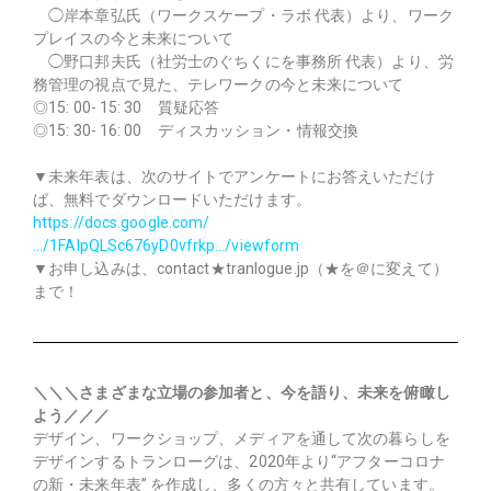
◯岸本章弘氏（ワークスケープ・ラボ 代表）より、ワーク
プレイスの今と未来について
◯野口邦夫氏（社労士のぐちくにを事務所 代表）より、労
務管理の視点で見た、テレワークの今と未来について
◎15: 00- 15: 30 質疑応答
◎15: 30- 16: 00 ディスカッション・情報交換
▼未来年表は、次のサイトでアンケートにお答えいただけ
ば、無料でダウンロードいただけます。
https://docs.google.com/
…/1FAIpQLSc676yD0vfrkp…/viewform
▼お申し込みは、contact★tranlogue.jp（★を＠に変えて）
まで！
＼＼＼さまざまな立場の参加者と、今を語り、未来を俯瞰し
よう／／／
デザイン、ワークショップ、メディアを通して次の暮らしを
デザインするトランローグは、2020年より“アフターコロナ
の新・未来年表” を作成し、多くの方々と共有しています。