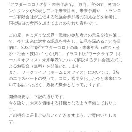
“アフターコロナの新・未来年表”は、政府、官公庁、民間シ
ンクタンクが公表している未来計画、未来予測や、トランロ
ーグ有限会社が主催する勉強会参加者の知見などを参考に、
同社独自の考察を加えてまとめられた資料です。
この度、さまざまな業界・職種の参加者との意見交換を通し
て、今と未来に対する認識を共有し、知見を深めることを目
的に、2021年版“アフターコロナの新・未来年表（政治・経
済・社会・技術）” ならびに、イラスト版 “ワークライフ（ホ
ーム＆オフィス）未来年表”について解説するテレ会議方式に
よる勉強会（無料）を開催いたします。
また、ワークライフ（ホーム＆オフィス）においては、3名
のエキスパートの視点で、コロナ禍で変化した今と未来につ
いてお話いただく、必聴の機会となっております。
開催概要は、下記の通りです。
今を語り、未来を俯瞰する好機となるよう準備しておりま
す。
この機会に是非ご参加いただきますよう、ご案内いたしま
す。