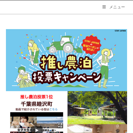
コ
メニュー
ン
テ
ン
ツ
へ
ス
キ
ッ
プ