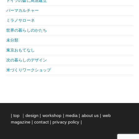
ドイツの森に鳥居建立
パーマカルチャー
ミラノサローネ
世界の暮らしのかたち
未分類
東京おもてなし
次の暮らしのデザイン
米づくりワークショップ
|
top
｜
design
|
workshop
|
media
|
about us
|
web
magazine
|
contact
|
privacy policy
|