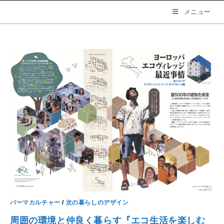
コ
メニュー
ン
テ
ン
ツ
へ
ス
キ
ッ
プ
パーマカルチャー
/
次の暮らしのデザイン
周囲の環境と仲良く暮らす『エコ生活を楽しむ