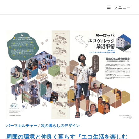
コ
メニュー
ン
テ
ン
ツ
へ
ス
キ
ッ
プ
パーマカルチャー
/
次の暮らしのデザイン
周囲の環境と仲良く暮らす『エコ生活を楽しむ