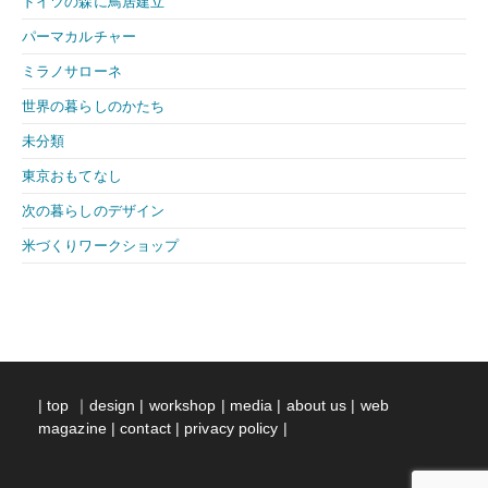
ドイツの森に鳥居建立
パーマカルチャー
ミラノサローネ
世界の暮らしのかたち
未分類
東京おもてなし
次の暮らしのデザイン
米づくりワークショップ
|
top
｜
design
|
workshop
|
media
|
about us
|
web
magazine
|
contact
|
privacy policy
|