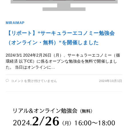
MIRAIMAP
【リポート】“サーキュラーエコノミー勉強会
（オンライン・無料）”を開催しました
2024/3/1 2024年2⽉26⽇（⽉）、サーキュラーエコノミー（循
環経済 以下CE）に係るオープンな勉強会を無料で開催しまし
た。 当⽇はオンラインに…
【リ
コメントを受け付けていません
2024年10月1日
ポ
ー
ト】“サ
ー
キ
ュ
ラ
ー
エ
コ
ノ
ミ