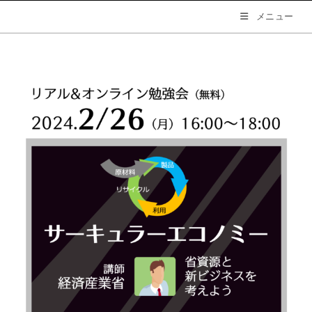
コ
メニュー
ン
テ
ン
ツ
へ
ス
キ
ッ
プ