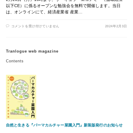
以下CE）に係るオープンな勉強会を無料で開催します。当⽇
は、オンラインにて、経済産業省 産業…
【参
コメントを受け付けていません
2024年2月3日
加
者
募
集】
サ
ー
Tranlogue web magazine
キ
ュ
ラ
Contents
ー
エ
コ
ノ
ミ
ー
勉
強
会
（無
料）
は
自然と生きる『パーマカルチャー菜園入門』新装版発行のお知らせ