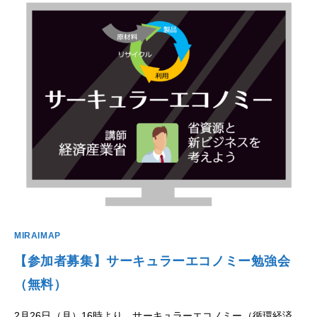
ー
勉
強
会
（オ
ン
ラ
イ
ン・
無
料）”を
開
催
し
ま
し
た
は
MIRAIMAP
【参加者募集】サーキュラーエコノミー勉強会
（無料）
2⽉26⽇（⽉）16時より、サーキュラーエコノミー（循環経済