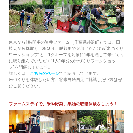
東京から1時間半の岩井ファーム（千葉県睦沢町）では、田
植えから草取り、稲刈り、脱穀まで参加いただける“米づくり
ワークショップ”と、1グループを対象に1年を通して米づくり
に取り組んでいただく“1人1年分の米づくりワークショッ
プ”を開催しています。
詳しくは、
こちらのページ
でご紹介しています。
米づくりを体験したい方、将来自給自足に挑戦したい方はぜ
ひご覧ください。
ファームステイで、米や野菜、果物の収穫体験をしよう！