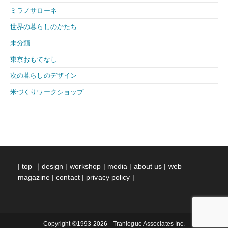
ミラノサローネ
世界の暮らしのかたち
未分類
東京おもてなし
次の暮らしのデザイン
米づくりワークショップ
|
top
｜
design
|
workshop
|
media
|
about us
|
web
magazine
|
contact
|
privacy policy
|
Copyright ©1993-2026 - Tranlogue Associates Inc.